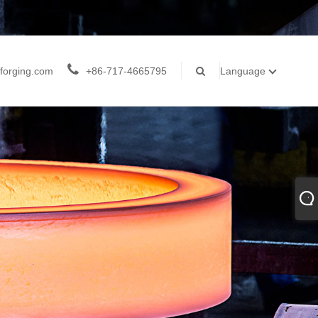
forging.com
+86-717-4665795
Language