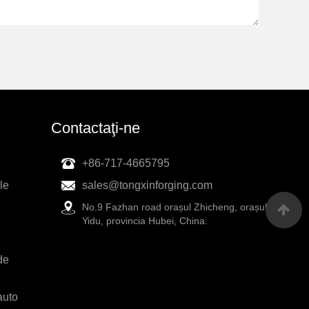
Contactaţi-ne
+86-717-4665795
le
sales@tongxinforging.com
No.9 Fazhan road orașul Zhicheng, orașul
Yidu, provincia Hubei, China.
de
auto