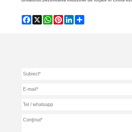
Următorul:
Dezvoltarea industriei de forjare în China est
Facebook
X
WhatsApp
Pinterest
LinkedIn
Share