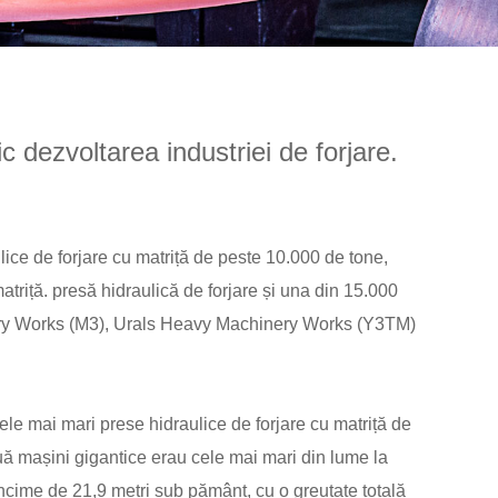
 dezvoltarea industriei de forjare.
ice de forjare cu matriță de peste 10.000 de tone,
atriță. presă hidraulică de forjare și una din 15.000
inery Works (M3), Urals Heavy Machinery Works (Y3TM)
le mai mari prese hidraulice de forjare cu matriță de
uă mașini gigantice erau cele mai mari din lume la
âncime de 21,9 metri sub pământ, cu o greutate totală