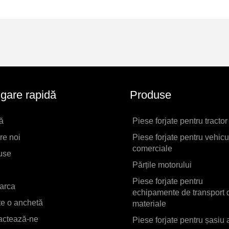
gare rapidă
Produse
ă
Piese forjate pentru tractor
re noi
Piese forjate pentru vehicu
comerciale
use
Părțile motorului
Piese forjate pentru
arca
echipamente de transport 
te o anchetă
materiale
actează-ne
Piese forjate pentru șasiu 