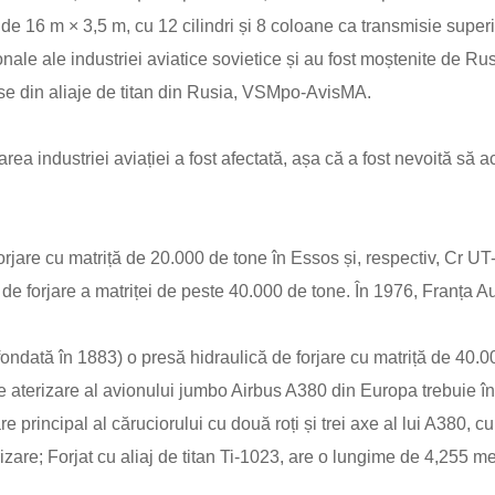
 16 m × 3,5 m, cu 12 cilindri și 8 coloane ca transmisie superioa
nale ale industriei aviatice sovietice și au fost moștenite de R
e din aliaje de titan din Rusia, VSMpo-AvisMA.
area industriei aviației a fost afectată, așa că a fost nevoită să 
rjare cu matriță de 20.000 de tone în Essos și, respectiv, Cr UT-L
 de forjare a matriței de peste 40.000 de tone. În 1976, Franța A
ată în 1883) o presă hidraulică de forjare cu matriță de 40.000
de aterizare al avionului jumbo Airbus A380 din Europa trebuie în
e principal al căruciorului cu două roți și trei axe al lui A380, 
rizare; Forjat cu aliaj de titan Ti-1023, are o lungime de 4,255 m