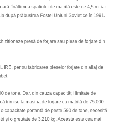
ră, înălțimea spațiului de matriță este de 4,5 m, iar
usia după prăbușirea Fostei Uniuni Sovietice în 1991.
achiziționeze presă de forjare sau piese de forjare din
 IRE, pentru fabricarea pieselor forjate din aliaj de
ubet
 de tone. Dar, din cauza capacității limitate de
că trimise la mașina de forjare cu matriță de 75.000
cu o capacitate portantă de peste 590 de tone, necesită
etri și o greutate de 3.210 kg. Aceasta este cea mai