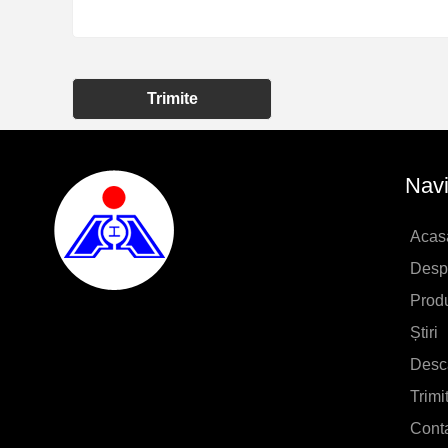
Trimite
Navi
Acas
Desp
Prod
Știri
Desc
Trimi
Cont