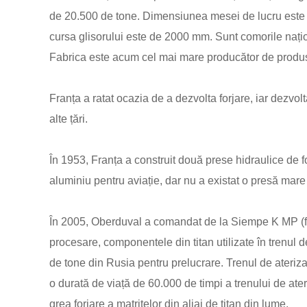
de 20.500 de tone. Dimensiunea mesei de lucru este de
cursa glisorului este de 2000 mm. Sunt comorile națio
Fabrica este acum cel mai mare producător de produs
Franța a ratat ocazia de a dezvolta forjare, iar dezvolt
alte țări.
În 1953, Franța a construit două prese hidraulice de fo
aluminiu pentru aviație, dar nu a existat o presă mare
În 2005, Oberduval a comandat de la Siempe K MP (fond
procesare, componentele din titan utilizate în trenul 
de tone din Rusia pentru prelucrare. Trenul de aterizar
o durată de viață de 60.000 de timpi a trenului de ate
grea forjare a matrițelor din aliaj de titan din lume.