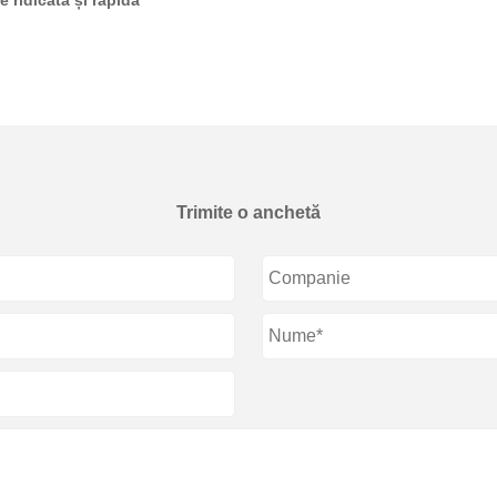
e ridicată și rapidă
Trimite o anchetă