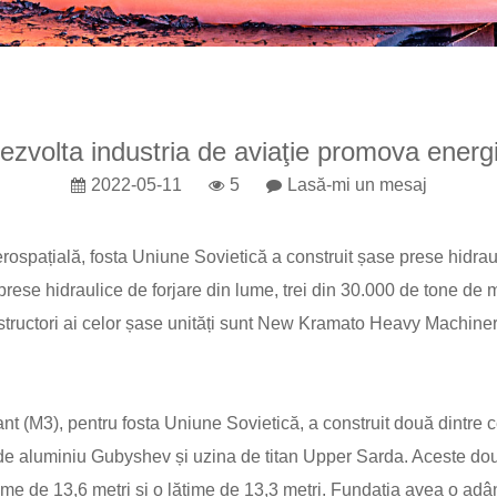
zvolta industria de aviaţie promova energic
2022-05-11
5
Lasă-mi un mesaj
rospațială, fosta Uniune Sovietică a construit șase prese hidraul
rese hidraulice de forjare din lume, trei din 30.000 de tone de m
constructori ai celor șase unități sunt New Kramato Heavy Mach
(M3), pentru fosta Uniune Sovietică, a construit două dintre ce
a de aluminiu Gubyshev și uzina de titan Upper Sarda. Aceste do
gime de 13,6 metri și o lățime de 13,3 metri. Fundația avea o ad