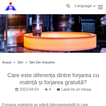
Language
Acasă
>
Știri
>
Știri Din Industrie
Care este diferența dintre forjarea cu
matriță și forjarea gratuită?
2023-04-03
4
Lasă-mi un mesaj
Forjarea matrițelor se referă la
forjare
metodă în care