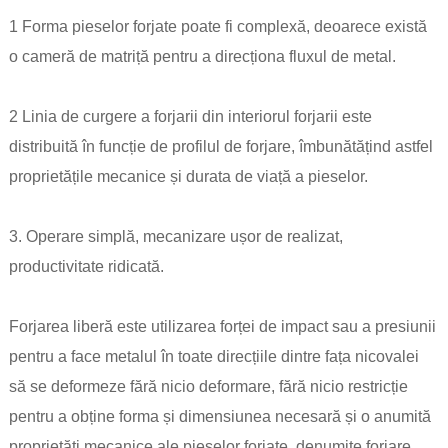
1 Forma pieselor forjate poate fi complexă, deoarece există
o cameră de matriță pentru a direcționa fluxul de metal.
2 Linia de curgere a forjarii din interiorul forjarii este
distribuită în funcție de profilul de forjare, îmbunătățind astfel
proprietățile mecanice și durata de viață a pieselor.
3. Operare simplă, mecanizare ușor de realizat,
productivitate ridicată.
Forjarea liberă este utilizarea forței de impact sau a presiunii
pentru a face metalul în toate direcțiile dintre fața nicovalei
să se deformeze fără nicio deformare, fără nicio restricție
pentru a obține forma și dimensiunea necesară și o anumită
proprietăți mecanice ale pieselor forjate, denumite forjare