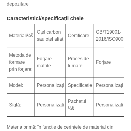
depozitare
Caracteristici/specificații cheie
Oțel carbon
GB/T19001-
Materiali¼š
Certificare
sau oțel aliat
2016/ISO9001:
Metoda de
Forjare
Proces de
formare
Forjare
matrițe
turnare
prin forjare:
Model:
Personalizați
Specificație
Personalizați
Pachetul
Siglă:
Personalizați
Personalizați
¼š
Materia primă: în funcție de cerințele de material din