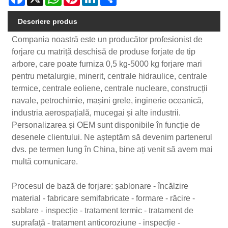
Descriere produs
Compania noastră este un producător profesionist de
forjare cu matriță deschisă de produse forjate de tip
arbore, care poate furniza 0,5 kg-5000 kg forjare mari
pentru metalurgie, minerit, centrale hidraulice, centrale
termice, centrale eoliene, centrale nucleare, construcții
navale, petrochimie, mașini grele, inginerie oceanică,
industria aerospațială, mucegai și alte industrii.
Personalizarea și OEM sunt disponibile în funcție de
desenele clientului. Ne așteptăm să devenim partenerul
dvs. pe termen lung în China, bine ați venit să avem mai
multă comunicare.
Procesul de bază de forjare: șablonare - încălzire
material - fabricare semifabricate - formare - răcire -
sablare - inspecție - tratament termic - tratament de
suprafață - tratament anticoroziune - inspecție -