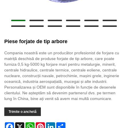
Piese forjate de tip arbore
Compania noastră este un producător profesionist de forjare cu
matriță deschisă de produse forjate de tip arbore, care poate
furniza 0,5 kg-5000 kg forjare mari pentru metalurgie, minerit,
centrale hidraulice, centrale termice, centrale eoliene, centrale
nucleare, construcții navale, petrochimie, mașini grele, inginerie
oceanică, industria aerospațială, mucegai și alte industrii.
Personalizarea și OEM sunt disponibile în funcție de desenele
clientului. Ne așteptăm să devenim partenerul dvs. pe termen
lung în China, bine ați venit să avem mai multă comunicare.
Trimite o anchetă
Facebook
X
WhatsApp
Pinterest
LinkedIn
Share