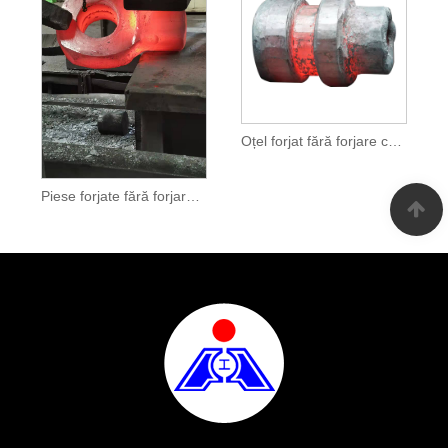
Oțel forjat fără forjare cu matriță deschisă
Piese forjate fără forjare cu matriță deschisă