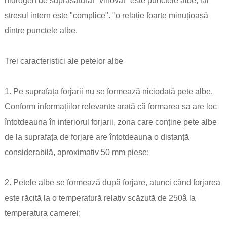
hidrogen de suprasaturat "vinovat" este punctele albe, iar
stresul intern este "complice". "o relație foarte minuțioasă
dintre punctele albe.
Trei caracteristici ale petelor albe
1. Pe suprafața forjarii nu se formează niciodată pete albe.
Conform informațiilor relevante arată că formarea sa are loc
întotdeauna în interiorul forjarii, zona care conține pete albe
de la suprafața de forjare are întotdeauna o distanță
considerabilă, aproximativ 50 mm piese;
2. Petele albe se formează după forjare, atunci când forjarea
este răcită la o temperatură relativ scăzută de 250â la
temperatura camerei;