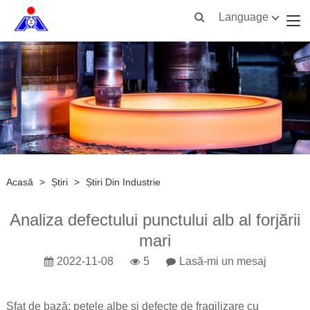
Language
Acasă
>
Știri
>
Știri Din Industrie
Analiza defectului punctului alb al forjării
mari
2022-11-08
5
Lasă-mi un mesaj
Sfat de bază: petele albe și defecte de fragilizare cu