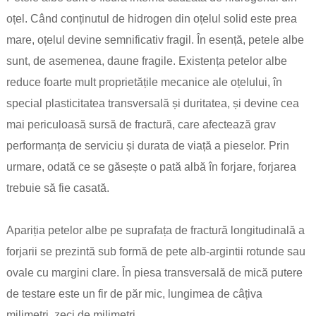
oțel. Când conținutul de hidrogen din oțelul solid este prea
mare, oțelul devine semnificativ fragil. În esență, petele albe
sunt, de asemenea, daune fragile. Existența petelor albe
reduce foarte mult proprietățile mecanice ale oțelului, în
special plasticitatea transversală și duritatea, și devine cea
mai periculoasă sursă de fractură, care afectează grav
performanța de serviciu și durata de viață a pieselor. Prin
urmare, odată ce se găsește o pată albă în forjare, forjarea
trebuie să fie casată.
Apariția petelor albe pe suprafața de fractură longitudinală a
forjarii se prezintă sub formă de pete alb-argintii rotunde sau
ovale cu margini clare. În piesa transversală de mică putere
de testare este un fir de păr mic, lungimea de câțiva
milimetri, zeci de milimetri.